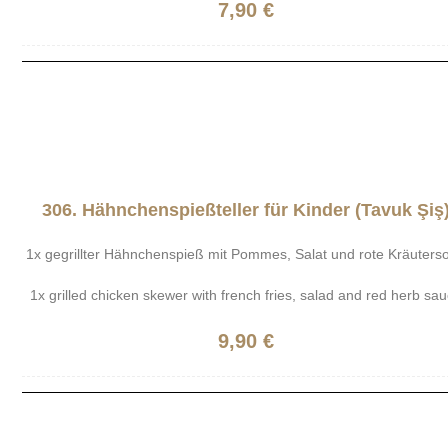
7,90 €
306. Hähnchenspießteller für Kinder (Tavuk Şiş
1x gegrillter Hähnchenspieß mit Pommes, Salat und rote Kräuters
1x grilled chicken skewer with french fries, salad and red herb sa
9,90 €