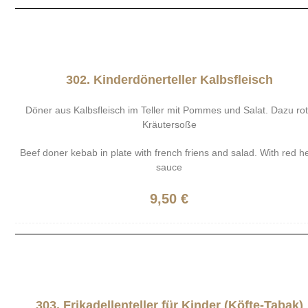
302. Kinderdönerteller Kalbsfleisch
Döner aus Kalbsfleisch im Teller mit Pommes und Salat. Dazu ro
Kräutersoße
Beef doner kebab in plate with french friens and salad. With red h
sauce
9,50 €
303. Frikadellenteller für Kinder (Köfte-Tabak)