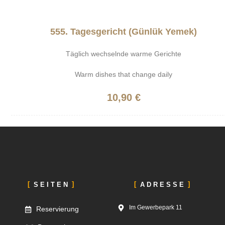
555. Tagesgericht (Günlük Yemek)
Täglich wechselnde warme Gerichte
Warm dishes that change daily
10,90 €
SEITEN
ADRESSE
Im Gewerbepark 11
Reservierung